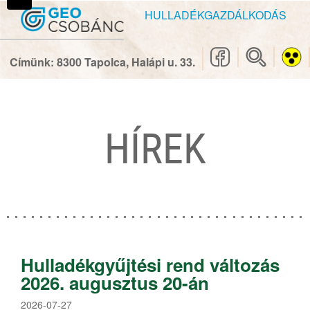
Ugrás
Ugrás
HULLADÉKGAZDÁLKODÁS
a
a
főmenüre
tartalomhoz
Címünk: 8300 Tapolca, Halápi u. 33.
Magunkról
HÍREK
Vállalatról
Kapcsolatok
Közérdekű adatok
Minőségpolitika
Hulladékgyűjtési rend változás
Létesítményeink
2026. augusztus 20-án
Visszaélési bejelentési rendszer
2026-07-27