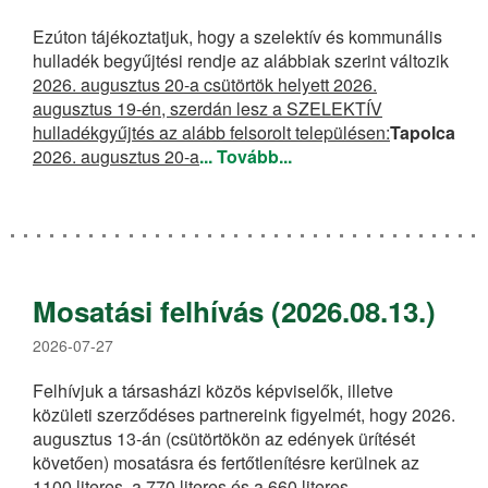
Hulladékgazdálkodási információk
Ezúton tájékoztatjuk, hogy a szelektív és kommunális
hulladék begyűjtési rendje az alábbiak szerint változik
Földrajzi elhelyezkedés
2026. augusztus 20-a csütörtök helyett 2026.
augusztus 19-én, szerdán lesz a SZELEKTÍV
Díjszabás
hulladékgyűjtés az alább felsorolt településen:
Tapolca
2026. augusztus 20-a
Kedvezmények, szünetelés
... Tovább...
Edények, tárolók
Jogszabályok
Díjképzés
Mosatási felhívás (2026.08.13.)
Hulladékgazdálkodási engedélyek
2026-07-27
Hulladék ABC
Felhívjuk a társasházi közös képviselők, illetve
közületi szerződéses partnereink figyelmét, hogy 2026.
Közszolgáltatási szerződés
augusztus 13-án (csütörtökön az edények ürítését
követően) mosatásra és fertőtlenítésre kerülnek az
Szolgáltatásaink
1100 literes, a 770 literes és a 660 literes