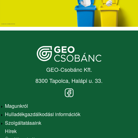
GEO-Csobánc Kft.
8300 Tapolca, Halápi u. 33.
Magunkról
Hulladékgazdálkodási információk
Main
Szolgáltatásaink
navigation
Hírek