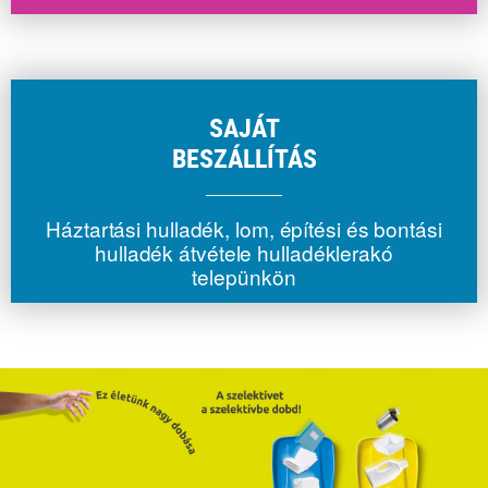
SAJÁT
BESZÁLLÍTÁS
Háztartási hulladék, lom, építési és bontási
hulladék átvétele hulladéklerakó
telepünkön