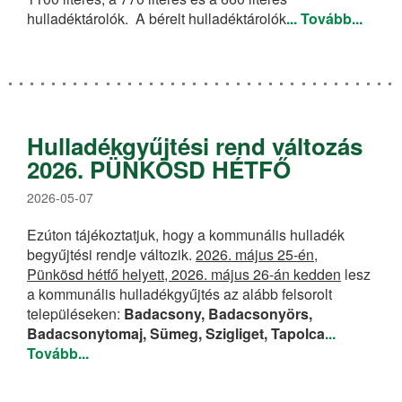
hulladéktárolók. A bérelt hulladéktárolók
... Tovább...
Ürítési, gyűjtési rendek
Hulladéknaptárak
Szelektív gyűjtés
Hulladékgyűjtési rend változás
Lomtalanítás
2026. PÜNKÖSD HÉTFŐ
Zöldhulladék gyűjtés
2026-05-07
Hulladékgyűjtő udvar
Ezúton tájékoztatjuk, hogy a kommunális hulladék
Saját beszállítás
begyűjtési rendje változik.
2026. május 25-én,
Pünkösd hétfő helyett, 2026. május 26-án kedden
lesz
a kommunális hulladékgyűjtés az alább felsorolt
Hírek
településeken:
Badacsony, Badacsonyörs,
Badacsonytomaj, Sümeg, Szigliget, Tapolca
...
Ügyfélszolgálat
Tovább...
Ügyfélszolgálat