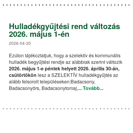
Letölthető nyomtatványok
Ügyintézéshez szükséges dokumentumok
Hulladékgyűjtési rend változás
Időpont foglalás
2026. május 1-én
Ellenőrzést gyakorló szervek , tevékenység
2026-04-20
ellenőrzése
Ezúton tájékoztatjuk, hogy a szelektív és kommunális
Panaszkezelés
hulladék begyűjtési rendje az alábbiak szerint változik
2026. május 1-e péntek helyett 2026. április 30-án,
Üzletszabályzat, ÁSZF
csütörtökön
lesz a SZELEKTÍV hulladékgyűjtés az
alább felsorolt településeken:Badacsony,
MOHU ZRt
Badacsonyörs, Badacsonytomaj,
... Tovább...
Adatvédelem
Adatbázis kezelés
Adatkezelési tájékoztató