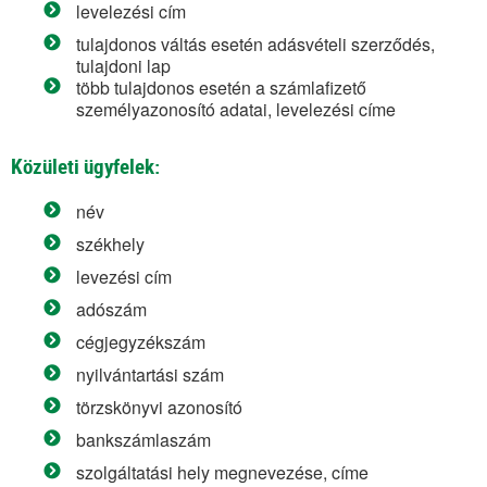
levelezési cím
Ürítési, gyűjtési rendek
tulajdonos váltás esetén adásvételi szerződés,
tulajdoni lap
Hulladéknaptárak
több tulajdonos esetén a számlafizető
személyazonosító adatai, levelezési címe
Szelektív gyűjtés
Közületi ügyfelek:
Lomtalanítás
név
Zöldhulladék gyűjtés
székhely
Hulladékgyűjtő udvar
levezési cím
Saját beszállítás
adószám
cégjegyzékszám
Hírek
nyilvántartási szám
Ügyfélszolgálat
törzskönyvi azonosító
bankszámlaszám
Ügyfélszolgálat
szolgáltatási hely megnevezése, címe