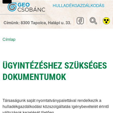
Ugrás
Ugrás
HULLADÉKGAZDÁLKODÁS
a
a
főmenüre
tartalomhoz
Címünk: 8300 Tapolca, Halápi u. 33.
Címlap
Magunkról
Morzsa
Vállalatról
ÜGYINTÉZÉSHEZ SZÜKSÉGES
Kapcsolatok
DOKUMENTUMOK
Közérdekű adatok
Minőségpolitika
Létesítményeink
Társaságunk saját nyomtatványpalettával rendelkezik a
Visszaélési bejelentési rendszer
hulladékgazdálkodási közszolgáltatás igénybevételét érintő
változások kezelését illetően.