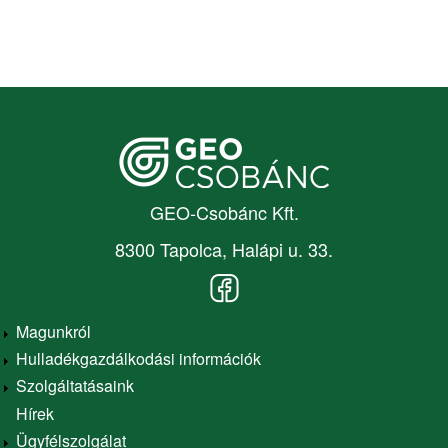
Letölthető nyomtatványok
Ügyintézéshez szükséges dokumentumok
Időpont foglalás
Ellenőrzést gyakorló szervek , tevékenység
ellenőrzése
Panaszkezelés
GEO-Csobánc Kft.
Üzletszabályzat, ÁSZF
8300 Tapolca, Halápi u. 33.
MOHU ZRt
Adatvédelem
Magunkról
Hulladékgazdálkodási információk
Adatbázis kezelés
Main
Szolgáltatásaink
navigation
Adatkezelési tájékoztató
Hírek
Ügyfélszolgálat