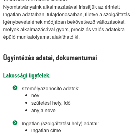
Nyomtatványaink alkalmazásával frissítjük az érintett
Hulladékgazdálkodási információk
ingatlan adataiban, tulajdonosaiban, illetve a szolgáltatás
Földrajzi elhelyezkedés
igénybevételének módjában bekövetkező változásokat,
melyek alkalmazásával gyors, precíz és valós adatokra
Díjszabás
épülő munkafolyamat alakítható ki.
Kedvezmények, szünetelés
Ügyintézés adatai, dokumentumai
Edények, tárolók
Jogszabályok
Lakossági ügyfelek:
Díjképzés
személyazonosító adatok:
név
Hulladékgazdálkodási engedélyek
születési hely, idő
Hulladék ABC
anyja neve
Közszolgáltatási szerződés
ingatlan (szolgáltatási hely) adatai:
ingatlan címe
Szolgáltatásaink