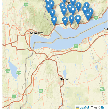
Ürítési, gyűjtési rendek
Hulladéknaptárak
Szelektív gyűjtés
Lomtalanítás
Zöldhulladék gyűjtés
Hulladékgyűjtő udvar
Saját beszállítás
Hírek
Ügyfélszolgálat
Ügyfélszolgálat
Leaflet
|
Tiles ©
Esri