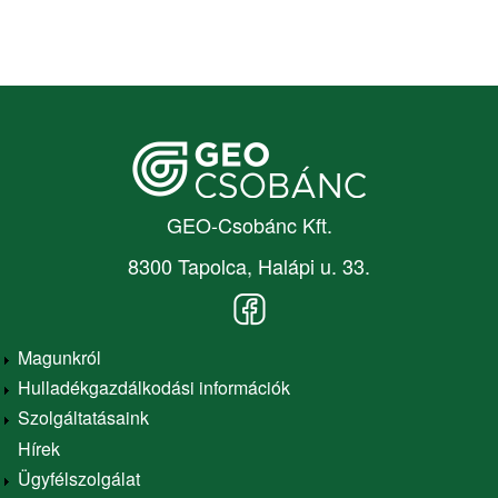
Letölthető nyomtatványok
Ügyintézéshez szükséges dokumentumok
Időpont foglalás
Ellenőrzést gyakorló szervek , tevékenység
ellenőrzése
Panaszkezelés
GEO-Csobánc Kft.
Üzletszabályzat, ÁSZF
8300 Tapolca, Halápi u. 33.
MOHU ZRt
Magunkról
Adatvédelem
Hulladékgazdálkodási információk
Main
Adatbázis kezelés
Szolgáltatásaink
navigation
Hírek
Adatkezelési tájékoztató
Ügyfélszolgálat