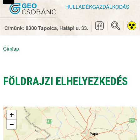
Ugrás
Ugrás
HULLADÉKGAZDÁLKODÁS
a
a
főmenüre
tartalomhoz
Címünk: 8300 Tapolca, Halápi u. 33.
Címlap
Magunkról
Morzsa
Vállalatról
FÖLDRAJZI ELHELYEZKEDÉS
Kapcsolatok
Közérdekű adatok
Minőségpolitika
+
Létesítményeink
−
Visszaélési bejelentési rendszer