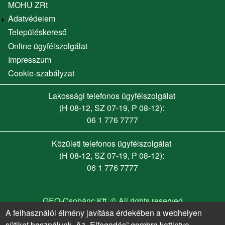
MOHU ZRt
Adatvédelem
Településkereső
Online ügyfélszolgálat
Footer menu
Impresszum
Cookie-szabályzat
Lakossági telefonos ügyfélszolgálat
(H 08-12, SZ 07-19, P 08-12):
06 1 776 7777
Közületi telefonos ügyfélszolgálat
(H 08-12, SZ 07-19, P 08-12):
06 1 776 7777
GEO-Csobánc Kft. © All rights reserved
A felhasználói élmény javítása érdekében a webhelyen
sütiket használunk. Az „Elfogadás” gombra kattintva