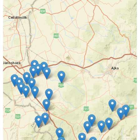
Hulladékgazdálkodási információk
Földrajzi elhelyezkedés
Díjszabás
Kedvezmények, szünetelés
Edények, tárolók
Jogszabályok
Díjképzés
Hulladékgazdálkodási engedélyek
Hulladék ABC
Közszolgáltatási szerződés
Szolgáltatásaink